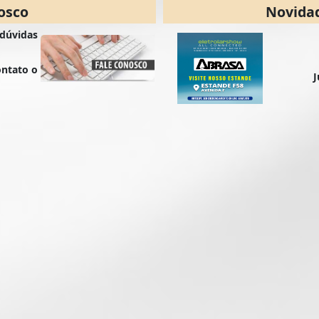
osco
Novidad
 dúvidas
ntato o
J