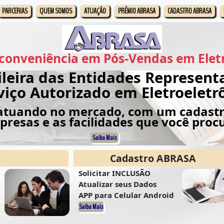
PARCERIAS
QUEM SOMOS
ATUAÇÃO
PRÊMIO ABRASA
CADASTRO ABRASA
conveniência em Pós-Vendas em Elet
ileira das Entidades Represent
viço Autorizado em Eletroeletr
 atuando no mercado, com um cadastro
resas e as facilidades que você proc
Saiba Mais
Cadastro ABRASA
Solicitar INCLUSÃO
Atualizar seus Dados
APP para Celular Android
Saiba Mais